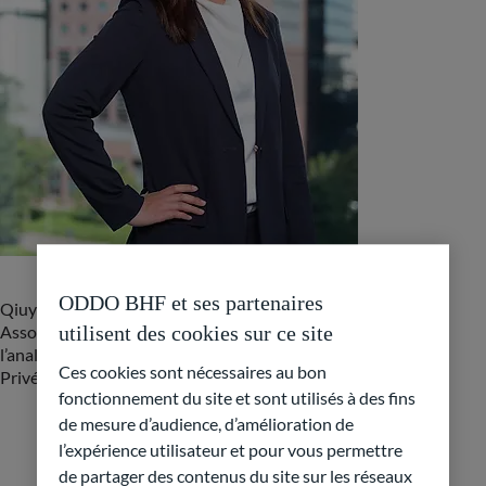
ODDO BHF et ses partenaires
Qiuyi a rejoint ODDO BHF Private Debt en 2022 et est
utilisent des cookies sur ce site
Associée. Basée à Francfort, elle est responsable de
l’analyse et de l’évaluation des investissements en Dette
Ces cookies sont nécessaires au bon
Privée ainsi que du suivi des sociétés en portefeuille.
fonctionnement du site et sont utilisés à des fins
de mesure d’audience, d’amélioration de
l’expérience utilisateur et pour vous permettre
de partager des contenus du site sur les réseaux