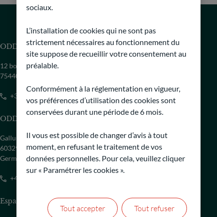
sociaux.
L’installation de cookies qui ne sont pas
strictement nécessaires au fonctionnement du
ODDO BHF Asset Management SAS
site suppose de recueillir votre consentement au
préalable.
12 boulevard de la Madeleine,
75440 Paris Cedex 09 - France
Conformément à la réglementation en vigueur,
+33 1 44 51 80 28
vos préférences d’utilisation des cookies sont
conservées durant une période de 6 mois.
ODDO BHF Asset Management GmbH
Il vous est possible de changer d’avis à tout
Gallusanlage 8
moment, en refusant le traitement de vos
60329 Frankfurt am Main
données personnelles. Pour cela, veuillez cliquer
Germany
sur « Paramétrer les cookies ».
+49 69 9 20 50 149
Espace presse
Tout accepter
Tout refuser