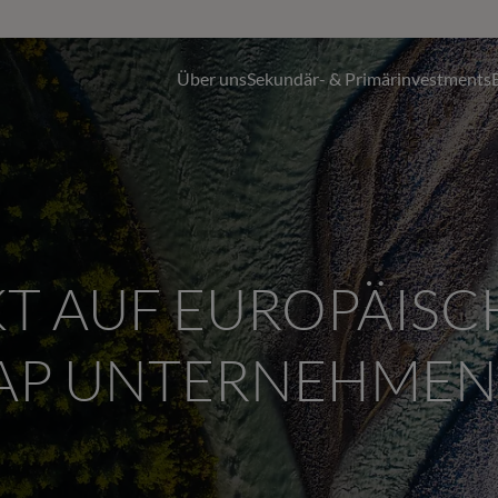
Über uns
Sekundär- & Primärinvestments
T AUF EUROPÄISC
AP UNTERNEHMEN