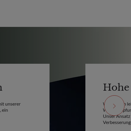
n
Hohe
it unserer
Wir wählen l
 ein
Wertschöpfun
Unser Ansatz 
Verbesserung