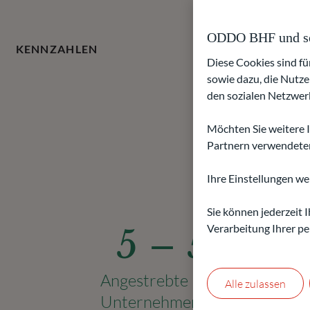
ODDO BHF und sei
KENNZAHLEN
Diese Cookies sind f
sowie dazu, die Nutze
den sozialen Netzwerk
Möchten Sie weitere 
Partnern verwendeten 
Ihre Einstellungen we
Sie können jederzeit
Verarbeitung Ihrer pe
5 – 50 Mi
Angestrebte Investitionssum
Alle zulassen
Unternehmen