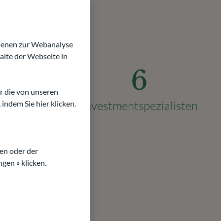
dienen zur Webanalyse
30
alte der Webseite in
6
 €
r die von unseren
Investmentspezialisten
indem Sie hier klicken.
öße
en oder der
gen » klicken.