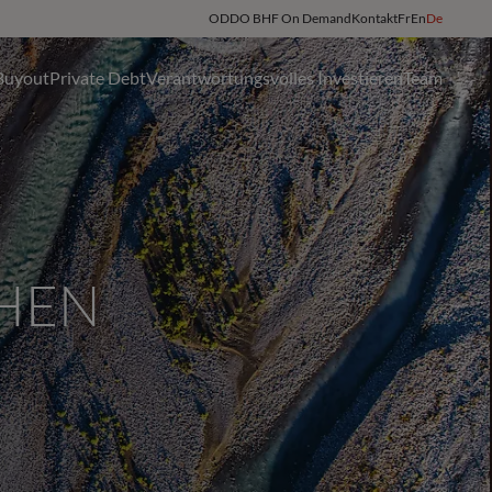
ODDO BHF On Demand
Kontakt
Fr
En
De
Buyout
Private Debt
Verantwortungsvolles Investieren
Team
HEN