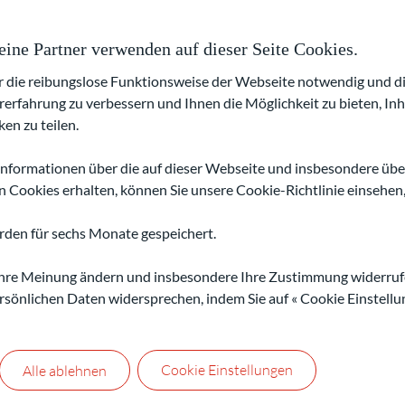
ne Partner verwenden auf dieser Seite Cookies.
ür die reibungslose Funktionsweise der Webseite notwendig und 
5 – 
rerfahrung zu verbessern und Ihnen die Möglichkeit zu bieten, Inh
en zu teilen.
Mio.
Informationen über die auf dieser Webseite und insbesondere übe
Cookies erhalten, können Sie unsere Cookie-Richtlinie einsehen, 
EBITDA-Gr
rden für sechs Monate gespeichert.
 Ihre Meinung ändern und insbesondere Ihre Zustimmung widerruf
rsönlichen Daten widersprechen, indem Sie auf « Cookie Einstellun
o. €
me* pro
Cookie Einstellungen
Alle ablehnen