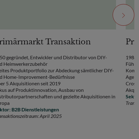
rimärmarkt Transaktion
Pri
50 gegründet, Entwickler und Distributor von DIY-
1984 v
d Heimwerkerzubehör
Führe
eites Produktportfolio zur Abdeckung sämtlicher DIY-
Kommu
d Home-Improvement-Bedürfnisse
Agent
er 5 Akquisitionen seit 2019
Cross-
kus auf Produktinnovation, Ausbau von
Akqui
stributorpartnerschaften und gezielte Akquisitionen in
Sekto
ropa
Transa
ktor: B2B Dienstleistungen
ansaktionszeitraum: April 2025