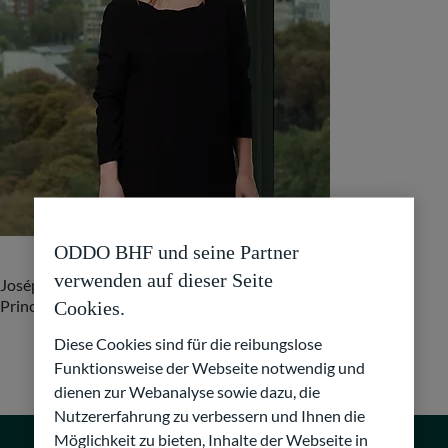
ODDO BHF und seine Partner
verwenden auf dieser Seite
Joséphine ist seit 2020 bei ODDO BHF und arbeitet als
Cookies.
Principal im Direct Private Equity Investment Team in Paris.
Diese Cookies sind für die reibungslose
Funktionsweise der Webseite notwendig und
dienen zur Webanalyse sowie dazu, die
Nutzererfahrung zu verbessern und Ihnen die
Möglichkeit zu bieten, Inhalte der Webseite in