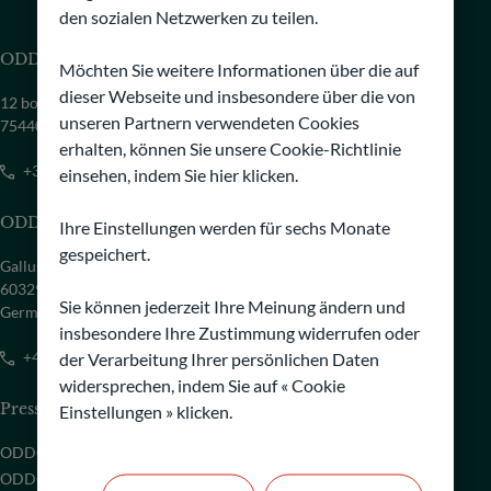
den sozialen Netzwerken zu teilen.
ODDO BHF Asset Management SAS
Möchten Sie weitere Informationen über die auf
dieser Webseite und insbesondere über die von
12 boulevard de la Madeleine,
unseren Partnern verwendeten Cookies
75440 Paris Cedex 09 - France
erhalten, können Sie unsere Cookie-Richtlinie
+33 1 44 51 80 28
einsehen, indem Sie hier klicken.
ODDO BHF Asset Management GmbH
Ihre Einstellungen werden für sechs Monate
gespeichert.
Gallusanlage 8
60329 Frankfurt am Main
Sie können jederzeit Ihre Meinung ändern und
Germany
insbesondere Ihre Zustimmung widerrufen oder
+49 69 9 20 50 149
der Verarbeitung Ihrer persönlichen Daten
widersprechen, indem Sie auf « Cookie
Pressebereich
Einstellungen » klicken.
ODDO BHF in der Presse
ODDO BHF On Demand